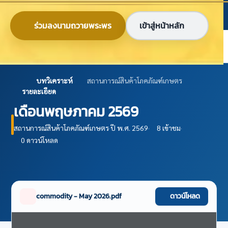
ข้ามไปยังเนื้อหาหลัก
ก
ก
ก
ไทย
EN
ร่วมลงนามถวายพระพร
เข้าสู่หน้าหลัก
ศูนย์ข้อมูลเกษตรแห่งชาติ
บทวิเคราะห์
สถานการณ์สินค้าโภคภัณฑ์เกษตร
รายละเอียด
เดือนพฤษภาคม 2569
สถานการณ์สินค้าโภคภัณฑ์เกษตร
·
ปี พ.ศ. 2569
·
8 เข้าชม
·
0 ดาวน์โหลด
commodity - May 2026.pdf
ดาวน์โหลด