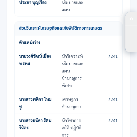
ประภา บุญเรือง
นโยบายและ
แผน
ก
ปร
ส่วนวิเคราะห์เศรษฐกิจและภัยพิบัติทางการเกษตร
ปร
ชื่อ-นามสกุล
ตำแหน่ง
เบอร์โทรภายใน
ตำแหน่งว่าง
—
—
ตัว
นายวงศ์วัฒน์ เมือง
นักวิเคราะห์
7241
พรหม
นโยบายและ
แผน
ชำนาญการ
พิเศษ
นางสาวพศิกา ไหม
เศรษฐกร
7241
ชู
ชำนาญการ
นางสาวชนิดา รัตน
นักวิชาการ
7241
วิจิตร
สถิติ ปฏิบัติ
การ