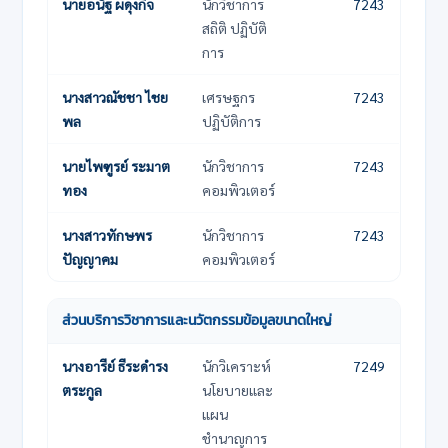
นายอนัฐ ผดุงกิจ
นักวิชาการ
7243
สถิติ ปฏิบัติ
การ
นางสาวณัชชา ไชย
เศรษฐกร
7243
พล
ปฏิบัติการ
นายไพฑูรย์ ระมาต
นักวิชาการ
7243
ทอง
คอมพิวเตอร์
นางสาวทักษพร
นักวิชาการ
7243
ปัญญาคม
คอมพิวเตอร์
ส่วนบริการวิชาการและนวัตกรรมข้อมูลขนาดใหญ่
ชื่อ-นามสกุล
ตำแหน่ง
เบอร์โทรภายใน
นางอารีย์ ธีระดำรง
นักวิเคราะห์
7249
ตระกูล
นโยบายและ
แผน
ชำนาญการ