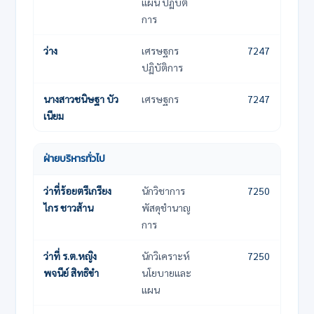
แผน ปฏิบัติ
การ
ว่าง
เศรษฐกร
7247
ปฏิบัติการ
นางสาวชนิษฐา บัว
เศรษฐกร
7247
เนียม
ฝ่ายบริหารทั่วไป
ชื่อ-นามสกุล
ตำแหน่ง
เบอร์โทรภายใน
ว่าที่ร้อยตรีเกรียง
นักวิชาการ
7250
ไกร ชาวส้าน
พัสดุชำนาญ
การ
ว่าที่ ร.ต.หญิง
นักวิเคราะห์
7250
พจนีย์ สิทธิขำ
นโยบายและ
แผน