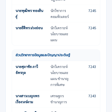
นายพุฒิพร ทองสิน
นักวิชาการ
7245
ธ์ุ
คอมพิวเตอร์
นายธิติทร ม่วงอ่อน
นักวิเคราะห์
7245
นโยบายและ
แผน
ส่วนวิทยาการข้อมูลและปัญญาประดิษฐ์
ชื่อ-นามสกุล
ตำแหน่ง
เบอร์โทรภายใน
นายศุภาชัย ภาวี
นักวิเคราะห์
7243
อัครกุล
นโยบายและ
แผน ชำนาญ
การพิเศษ
นางสาวเบญจพร
เศรษฐกร
7243
เรืองวงษ์งาม
ชำนาญการ