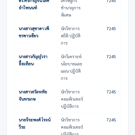
ดร.ศิริกาญจน์ เลิศ
เศรษฐกร
7245
อำไพนนท์
ชำนาญการ
พิเศษ
นางสาวสุชาดา เพ็
นักวิชาการ
7245
ชรขาวเขียว
สถิติ ปฏิบัติ
การ
นางสาวกัญญ์วรา
นักวิเคราะห์
7245
อื้อเทียน
นโยบายและ
แผน ปฏิบัติ
การ
นางสาวธวัลหทัย
นักวิชาการ
7245
จันทรเกษ
คอมพิวเตอร์
ปฏิบัติการ
นายจิระพงศ์ โรจน์
นักวิชาการ
7245
วีระ
คอมพิวเตอร์
ปฏิบัติการ