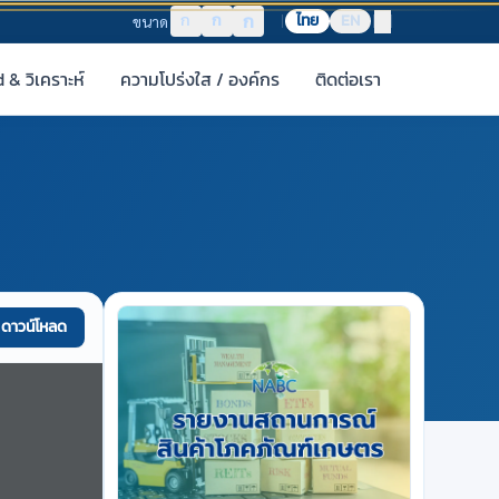
ก
ก
ก
ไทย
EN
ขนาด
& วิเคราะห์
ความโปร่งใส / องค์กร
ติดต่อเรา
ดาวน์โหลด