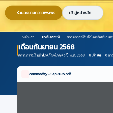
ข้ามไปยังเนื้อหาหลัก
0-2579-8161
nabc@nabc.go.th
ร่วมลงนามถวายพระพร
เข้าสู่หน้าหลัก
ศูนย์ข้อมูลเกษตรแห่งชาติ
National Agricultural Big Data Center
หน้าแรก
บทวิเคราะห์
สถานการณ์สินค้าโภคภัณฑ์เกษต
เดือนกันยายน 2568
สถานการณ์สินค้าโภคภัณฑ์เกษตร
·
ปี พ.ศ. 2568
·
8 เข้าชม
·
0 ดา
commodity - Sep 2025.pdf