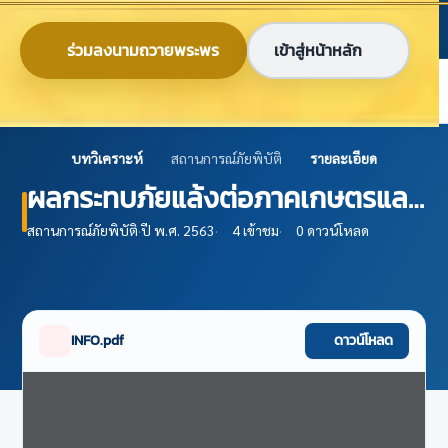
ข้ามไปยังเนื้อหาหลัก
ก
ก
ก
ไทย
EN
ร่วมลงนามถวายพระพร
เข้าสู่หน้าหลัก
ศูนย์ข้อมูลเกษตรแห่งชาติ
บทวิเคราะห์
สถานการณ์ภัยพิบัติ
รายละเอียด
ผลกระทบภัยแล้งต่อภาคเกษตรและ
มาตรการช่วยเหลือเกษตรกร
สถานการณ์ภัยพิบัติ
·
ปี พ.ศ. 2563
·
4 เข้าชม
·
0 ดาวน์โหลด
INFO.pdf
ดาวน์โหลด