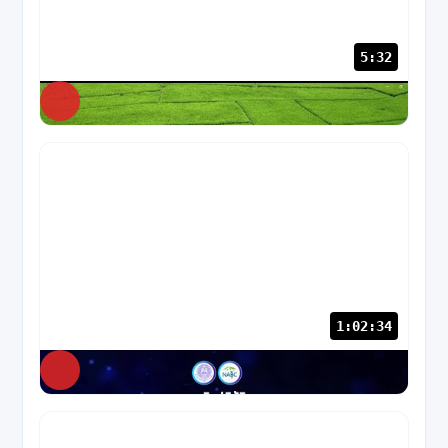
5:32
NABC
356 views
1:02:34
NABC
74 views