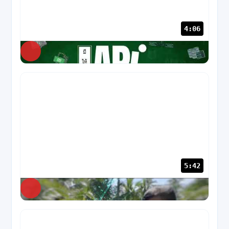
4:06
NABC
277 views
5:42
NABC
83 views