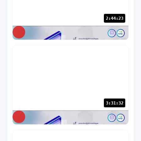
2:44:23
NABC
28 views
3:31:32
NABC
52 views