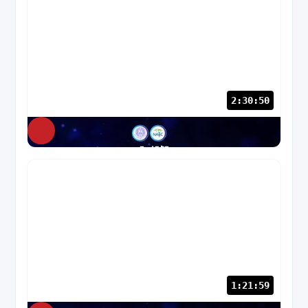
2:30:50
NABC
79 views
1:21:59