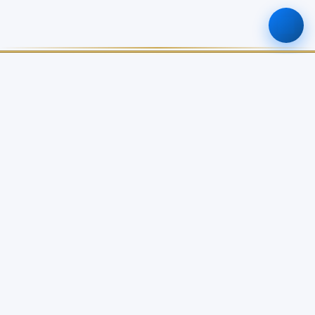
ศูนย์ข้อมูลเกษตรแห่งชาติ
สำนักงานเศรษฐกิจการเกษตร
เกี่ยวกับเรา
บริการข้อมูล
เกี่ยวกับ NABC
บัญชีข้อมูลเกษตรแห่งชาติ
วิสัยทัศน์ / พันธกิจ
Open Data Catalog
โครงสร้างหน่วยงาน
Dashboard จังหวัด