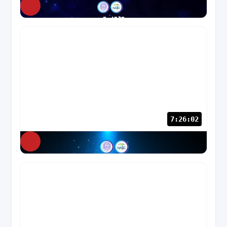
NABC
78 views
7:26:02
NABC
88 views