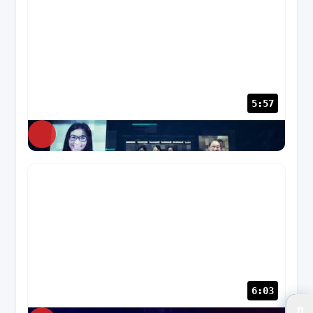
5:57
NABC
35 views
6:03
ก