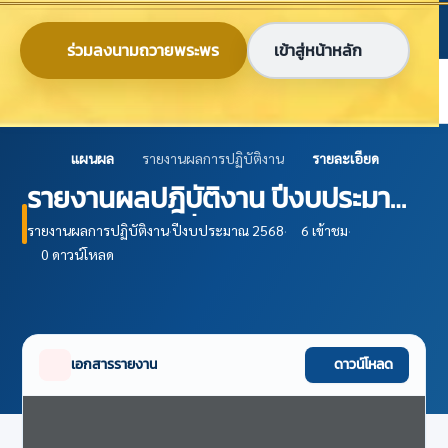
ข้ามไปยังเนื้อหาหลัก
ก
ก
ก
ไทย
EN
ร่วมลงนามถวายพระพร
เข้าสู่หน้าหลัก
ศูนย์ข้อมูลเกษตรแห่งชาติ
แผนผล
รายงานผลการปฏิบัติงาน
รายละเอียด
รายงานผลปฎิบัติงาน ปีงบประมาณ
2568 ไตรมาสที่ 1
รายงานผลการปฏิบัติงาน
·
ปีงบประมาณ 2568
·
6 เข้าชม
·
0 ดาวน์โหลด
เอกสารรายงาน
ดาวน์โหลด