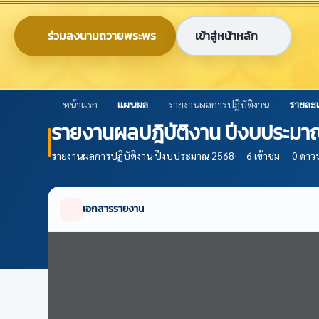
ข้ามไปยังเนื้อหาหลัก
0-2579-8161
nabc@nabc.go.th
ร่วมลงนามถวายพระพร
เข้าสู่หน้าหลัก
ศูนย์ข้อมูลเกษตรแห่งชาติ
National Agricultural Big Data Center
หน้าแรก
แผนผล
รายงานผลการปฏิบัติงาน
รายละเ
รายงานผลปฎิบัติงาน ปีงบประมาณ
รายงานผลการปฏิบัติงาน
·
ปีงบประมาณ 2568
·
6 เข้าชม
·
0 ดาว
เอกสารรายงาน