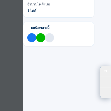
จำนวนไฟล์แนบ
1 ไฟล์
แชร์เอกสารนี้
ก
ปร
ปรั
ตัว