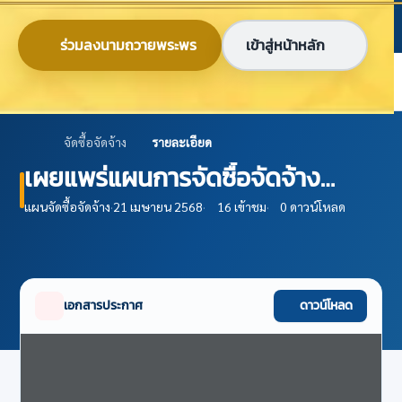
ข้ามไปยังเนื้อหาหลัก
ก
ก
ก
ไทย
EN
ร่วมลงนามถวายพระพร
เข้าสู่หน้าหลัก
ศูนย์ข้อมูลเกษตรแห่งชาติ
จัดซื้อจัดจ้าง
รายละเอียด
เผยแพร่แผนการจัดซื้อจัดจ้าง
ประจำปีงบประมาณ พ.ศ. 2568
แผนจัดซื้อจัดจ้าง
·
21 เมษายน 2568
·
16 เข้าชม
·
0 ดาวน์โหลด
เอกสารประกาศ
ดาวน์โหลด