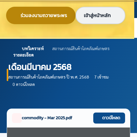
ข้ามไปยังเนื้อหาหลัก
ก
ก
ก
ไทย
EN
ร่วมลงนามถวายพระพร
เข้าสู่หน้าหลัก
ศูนย์ข้อมูลเกษตรแห่งชาติ
บทวิเคราะห์
สถานการณ์สินค้าโภคภัณฑ์เกษตร
รายละเอียด
เดือนมีนาคม 2568
สถานการณ์สินค้าโภคภัณฑ์เกษตร
·
ปี พ.ศ. 2568
·
7 เข้าชม
·
0 ดาวน์โหลด
commodity - Mar 2025.pdf
ดาวน์โหลด