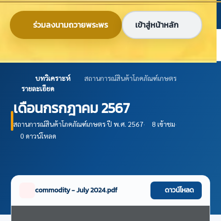
ข้ามไปยังเนื้อหาหลัก
ก
ก
ก
ไทย
EN
ร่วมลงนามถวายพระพร
เข้าสู่หน้าหลัก
ศูนย์ข้อมูลเกษตรแห่งชาติ
บทวิเคราะห์
สถานการณ์สินค้าโภคภัณฑ์เกษตร
รายละเอียด
เดือนกรกฎาคม 2567
สถานการณ์สินค้าโภคภัณฑ์เกษตร
·
ปี พ.ศ. 2567
·
8 เข้าชม
·
0 ดาวน์โหลด
commodity - July 2024.pdf
ดาวน์โหลด