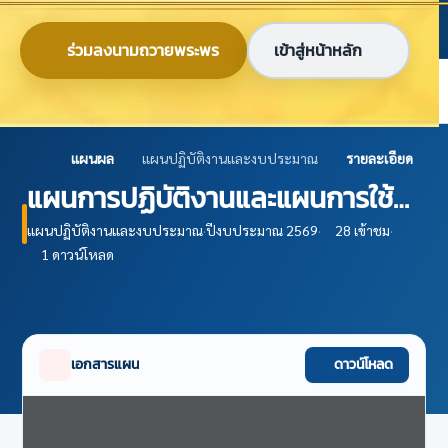
ข้ามไปยังเนื้อหาหลัก
ก
ก
ก
ไทย
EN
ร่วมลงนามถวายพระพร
เข้าสู่หน้าหลัก
ศูนย์ข้อมูลเกษตรแห่งชาติ
แผนผล
แผนปฏิบัติงานและงบประมาณ
รายละเอียด
แผนการปฏิบัติงานและแผนการใช้
จ่ายงบประมาณ ปีงบประมาณ 2569
แผนปฏิบัติงานและงบประมาณ
·
ปีงบประมาณ 2569
·
28 เข้าชม
·
1 ดาวน์โหลด
เอกสารแผน
ดาวน์โหลด