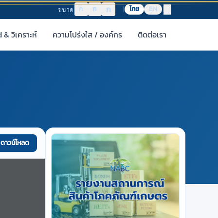
ก
ก
ก
ไทย
EN
ขนาด
& วิเคราะห์
ความโปร่งใส / องค์กร
ติดต่อเรา
ดาวน์โหลด