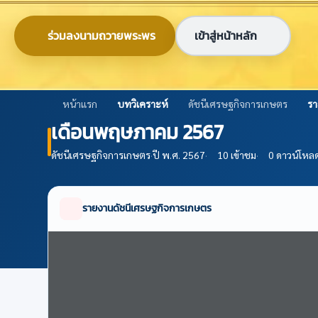
ข้ามไปยังเนื้อหาหลัก
0-2579-8161
nabc@nabc.go.th
ร่วมลงนามถวายพระพร
เข้าสู่หน้าหลัก
ศูนย์ข้อมูลเกษตรแห่งชาติ
National Agricultural Big Data Center
หน้าแรก
บทวิเคราะห์
ดัชนีเศรษฐกิจการเกษตร
รา
เดือนพฤษภาคม 2567
ดัชนีเศรษฐกิจการเกษตร
·
ปี พ.ศ. 2567
·
10 เข้าชม
·
0 ดาวน์โหล
รายงานดัชนีเศรษฐกิจการเกษตร